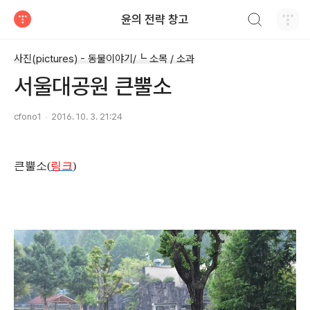
검색하기
윤의 전략 창고
티스토리
사진(pictures) - 동물이야기/┗ 소목 / 소과
서울대공원 큰뿔소
cfono1
2016. 10. 3. 21:24
큰뿔소(
링크
)