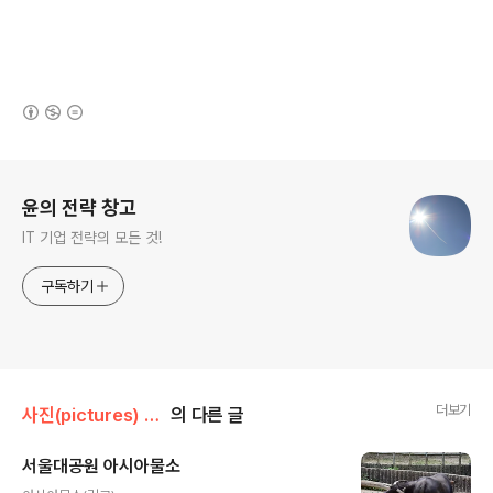
(새창열림)
로그 정보
윤의 전략 창고
IT 기업 전략의 모든 것!
구독하기
더보기
사진(pictures) - 동물이야기/┗ 소목 / 소과
의 다른 글
서울대공원 아시아물소
글 내용