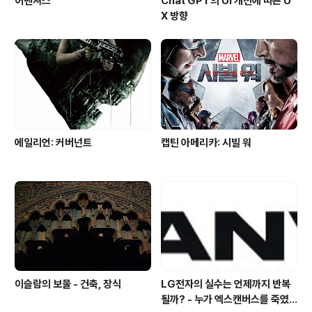
어벤져스
Chat GPT의 UI 개선에 따른 U
X 방향
에일리언: 커버넌트
캡틴 아메리카: 시빌 워
이슬람의 보물 - 건축, 장식
LG전자의 실수는 언제까지 반복
될까? - 누가 엑스캔버스를 죽였