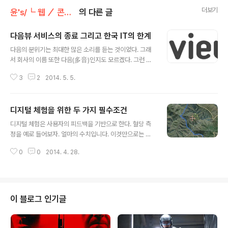
더보기
윤's/┗ 웹 ／ 콘텐츠 ／ 플랫폼
의 다른 글
다음뷰 서비스의 종료 그리고 한국 IT의 한계
글 내용
다음의 분위기는 최대한 많은 소리를 듣는 것이었다. 그래
서 회사의 이름 또한 다음(多音)인지도 모르겠다. 그런 다
음이 이제 다음뷰 서비스를 종료한다. 관련 기사 - '다음뷰'
3
2
2014. 5. 5.
6월 30일 서비스 종료(링크) 다음은 고민이 많았을 것이
다. 이미 블로그 서비스의 대다수는 네이버의 것이라고 봐
도 무방하다. 네이버는 검색 장악을 무기로 자사 블로거들
디지털 체험을 위한 두 가지 필수조건
을 밀어줬고 이는 네이버 블로그로의 블로거 유입을 일으
글 내용
켰다. 어떤 콘텐츠를 생산하던 그건 그렇게 중요하지 않다.
디지털 체험은 사용자의 피드백을 기반으로 한다. 혈당 측
복사해서 글을 붙여넣던 뭘하던 자사 중심의 폐쇄된 생태
정을 예로 들어보자. 얼마의 수치입니다. 이것만으로는 그
계를 만들어버리면 그걸 중심으로 돌아가게 된다. 대표 블
다지 의미가 없다. 이것이 높은 건지 낮은 건지 그리고 이것
로그일지는 몰라도 최고의 블로그라고 보기는 어렵다. 이
0
0
2014. 4. 28.
이 의미하는 바가 무엇인지를 사용자가 이해해야 하고 다
런 상황에서 다음이 할 수 있는 것은 더 강력하고 차별화되
시 그에 따른 후속 조치가 있어야 한다. 이것이 반복되면 경
생태계를 만들어가는 것이지만 아쉽게..
험이 된다. 여기서 중요한 것은 단순히 측정만을 넘어서 사
용자가 어떤 것이 개선되어 가고 있다는 것을 시각적으로
표현할 만한 UI의 중요성이다. 이것이 제대로 표현되어야
이 블로그 인기글
사용자가 정보를 받아들이는 것에 문제가 없기 때문이다.
그리고 이 UI의 완성도가 UX의 완성도로 이어진다. 등산하
는 사람에게 이런 형태의 앱은 아무런 문제가 되지 않는다.