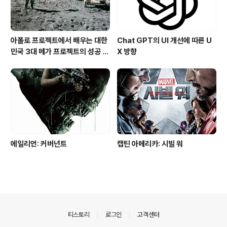
아폴로 프로젝트에서 배우는 대한
Chat GPT의 UI 개선에 따른 U
민국 3대 메가 프로젝트의 성공 조
X 방향
건
에일리언: 커버넌트
캡틴 아메리카: 시빌 워
의안내
티스토리
로그인
고객센터