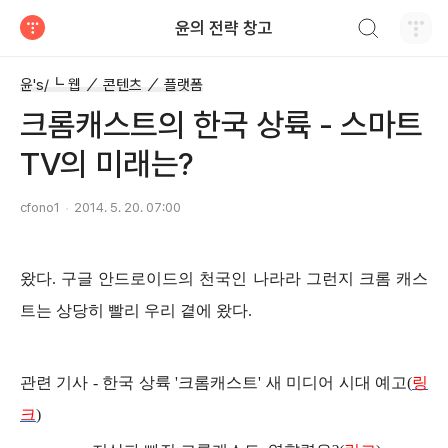
검색하기
윤의 전략 창고
티스토리
윤's/┗ 웹 ／ 콘텐츠 ／ 플랫폼
크롬캐스트의 한국 상륙 - 스마트
TV의 미래는?
cfono1
2014. 5. 20. 07:00
왔다. 구글 안드로이드의 천국인 나라라 그런지 크롬 캐스
트는 상당히 빨리 우리 곁에 왔다.
관련 기사 - 한국 상륙 '크롬캐스트' 새 미디어 시대 예고(
링
크
)