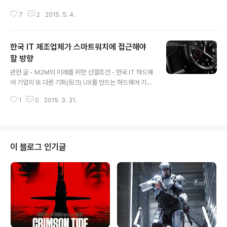
그건 어디까지 내 선호도의 문제지 제품 본연의 문제는 아
7
2
2015. 5. 4.
니다. 주변부의 빛의 변화에 따라 달라지는 표면과 매끈한
유리, 그리고 색, 삼성전자 독자 AP의 능력, 엣지 제품이 디
스플레이 기술 등 그런 제품을 만들고 공급하는 것은 누가
한국 IT 제조업체가 스마트워치에 접근해야
보더라도 대단한 능력이다. LG전자는 그런 임팩트를 깨야
하는 제품을 보여줘야 한다. 그리고 G4가 나왔다. - 관련
할 방향
글 내용
기사"삼성·애플과 다르다"..LG 'G4' 승부수(링크)LG전자
관련 글 - M2M의 미래를 위한 선결조건 - 한국 IT 하드웨
G4, 그 베일을 벗다(링크) - 관련 글LG전자 G3의 2014
어 기업의 또 다른 기회(링크) UX를 만드는 하드웨어 기업
선택(링크)LG전자의 자신감 G2에 대한 4가지 측면(링크)
의 플랫폼 전략(링크) 삼성전자와 LG전자 - 스마트워치를
G4가 내세우는 강점은 크게 두 가지다. 비 알루미늄에서..
1
0
2015. 3. 31.
보는 두 개의 시각(링크) LG전자의 새로운 두뇌, 오딘이 싸
워야 할 곳(링크) 각기 다른 성격의 스마트 홈 진출 - 애플,
구글, 삼성전자 및 LG전자(링크) 스마트워치의 흐름은 이
제 하나의 큰 줄기가 되었다. 다만 어떻게 풀어나가느냐의
문제만이 남았을 뿐이다. 애플은 급할 것이 없다. 애플페이
이 블로그 인기글
라는 결제 수단을 바탕으로 아이폰과의 연동성을 바탕으로
많은 것을 풀어나갈 수 있는 플랫폼을 가지고 있기 때문이
다. 운영체제의 힘은 더욱 막강해서 이런 기기가 움직일 수
있는 근본적인 바탕이 된다. 구글도 애플만큼은 아니지만
그래도 이..