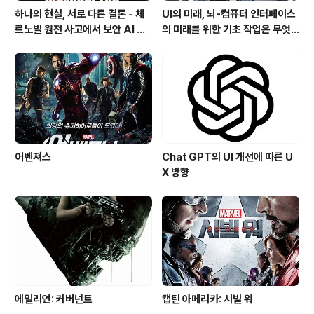
하나의 현실, 서로 다른 결론 - 체
UI의 미래, 뇌-컴퓨터 인터페이스
르노빌 원전 사고에서 보안 AI 사
의 미래를 위한 기초 작업은 무엇
고까지 이어진 인지와 인식의 동상
인가?
이몽
어벤져스
Chat GPT의 UI 개선에 따른 U
X 방향
에일리언: 커버넌트
캡틴 아메리카: 시빌 워